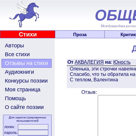
ОБЩ
Международная русскоя
Стихи
Проза
Критик
Авторы
Все стихи
От
АКВАЛЕГИЯ
на
:
Юность
Отзывы на стихи
Оленька, эти строчки навеян
Аудиокниги
Спасибо, что ты обратила на
С теплом, Валентина
Конкурсы поэзии
Моя страница
Отзыв:
Помощь
О сайте поэзии
Для зарегистрированных
пользователей
логин:
пароль: