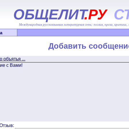
ОБЩЕЛИТ
.РУ
С
Международная русскоязычная литературная сеть: поэзия, проза, критика,
а
Добавить сообщени
 объятья ...
ие с Вами!
Отзыв: