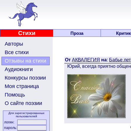
Стихи
Проза
Критик
Авторы
Все стихи
От
АКВАЛЕГИЯ
на
:
Бабье лето
Отзывы на стихи
Юрий, всегда приятно общен
Аудиокниги
Конкурсы поэзии
Моя страница
Помощь
О сайте поэзии
Для зарегистрированных
пользователей
логин:
пароль: