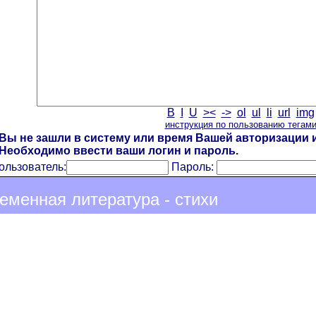
B
I
U
><
->
ol
ul
li
url
img
инструкция по пользованию тегам
Вы не зашли в систему или время Вашей авторизации и
Необходимо ввести ваши логин и пароль.
ользователь:
Пароль:
еменная литература - стихи