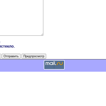
и
стекло.