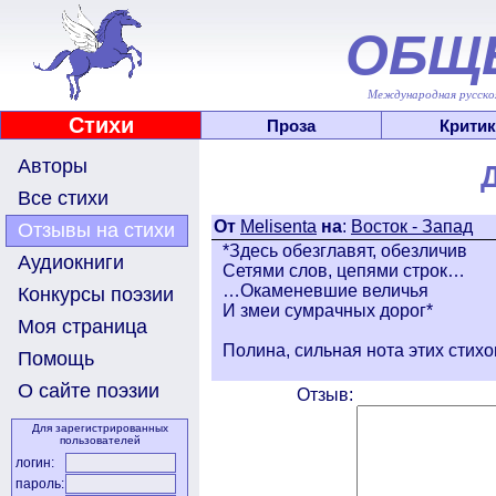
ОБЩ
Международная русскоя
Стихи
Проза
Критик
Авторы
Все стихи
От
Melisenta
на
:
Восток - Запад
Отзывы на стихи
*Здесь обезглавят, обезличив
Аудиокниги
Сетями слов, цепями строк…
…Окаменевшие величья
Конкурсы поэзии
И змеи сумрачных дорог*
Моя страница
Полина, сильная нота этих стихо
Помощь
О сайте поэзии
Отзыв:
Для зарегистрированных
пользователей
логин:
пароль: