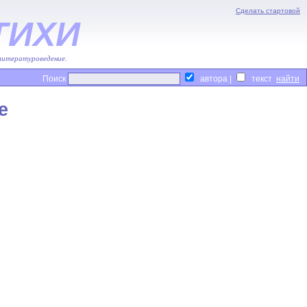
Сделать стартовой
ТИХИ
 литературоведение.
Поиск
автора |
текст
е