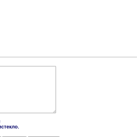
и
стекло.