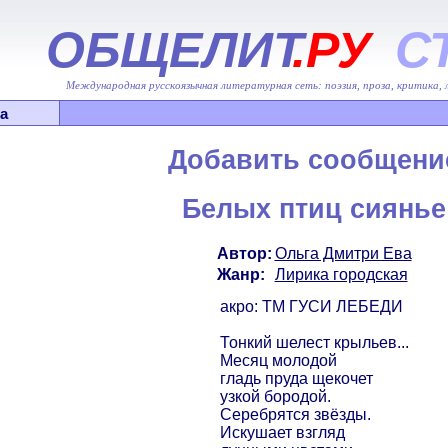
ОБЩЕЛИТ
.РУ
С
Международная русскоязычная литературная сеть: поэзия, проза, критика,
а
Добавить сообщени
Белых птиц сиянье
Автор:
Ольга Дмитри Ева
Жанр:
Лирика городская
акро: ТМ ГУСИ ЛЕБЕДИ
Тонкий шелест крыльев...
Месяц молодой
гладь пруда щекочет
узкой бородой.
Серебрятся звёзды.
Искушает взгляд