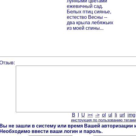
лунными цветами
ежевичный сад.
Белых птиц сиянье,
естество Весны --
два крыла лебяжьих
из моей спины...
Отзыв:
B
I
U
><
->
ol
ul
li
url
img
инструкция по пользованию тегам
Вы не зашли в систему или время Вашей авторизации и
Необходимо ввести ваши логин и пароль.