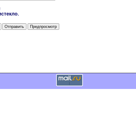
и
стекло.