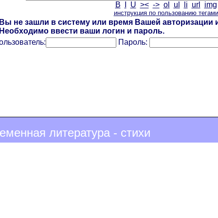
B
I
U
><
->
ol
ul
li
url
img
инструкция по пользованию тегам
Вы не зашли в систему или время Вашей авторизации и
Необходимо ввести ваши логин и пароль.
ользователь:
Пароль:
еменная литература - стихи