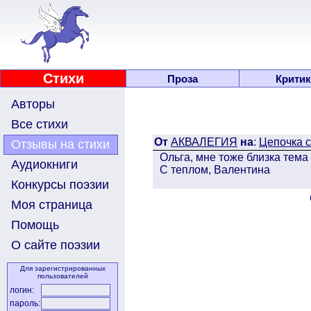
Стихи
Проза
Критик
Авторы
Все стихи
От
АКВАЛЕГИЯ
на
:
Цепочка 
Отзывы на стихи
Ольга, мне тоже близка тема
Аудиокниги
С теплом, Валентина
Конкурсы поэзии
Моя страница
Помощь
О сайте поэзии
Для зарегистрированных
пользователей
логин:
пароль: