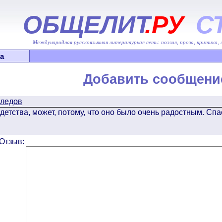
ОБЩЕЛИТ
.РУ
С
Международная русскоязычная литературная сеть: поэзия, проза, критика,
а
Добавить сообщени
следов
 детства, может, потому, что оно было очень радостным. Сп
Отзыв: