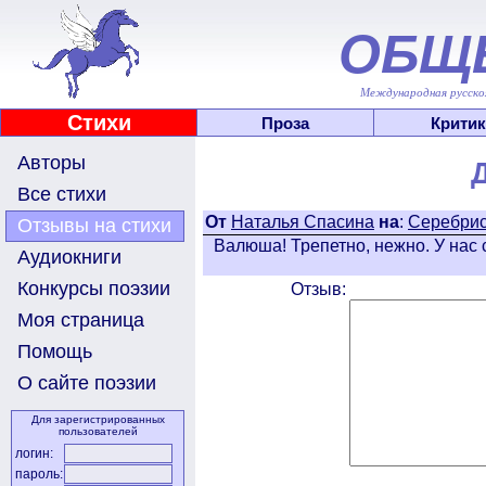
ОБЩ
Международная русскоя
Стихи
Проза
Критик
Авторы
Все стихи
От
Наталья Спасина
на
:
Cеребрис
Отзывы на стихи
Валюша! Трепетно, нежно. У нас 
Аудиокниги
Конкурсы поэзии
Отзыв:
Моя страница
Помощь
О сайте поэзии
Для зарегистрированных
пользователей
логин:
пароль: