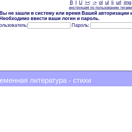
B
I
U
><
->
ol
ul
li
url
img
инструкция по пользованию тегам
Вы не зашли в систему или время Вашей авторизации и
Необходимо ввести ваши логин и пароль.
ользователь:
Пароль:
еменная литература - стихи