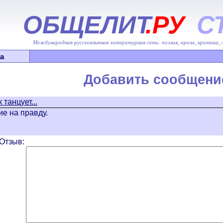
ОБЩЕЛИТ
.РУ
С
Международная русскоязычная литературная сеть: поэзия, проза, критика,
а
Добавить сообщени
 танцует...
е на правду.
Отзыв: