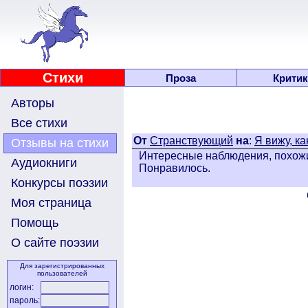
Стихи
Проза
Критик
Авторы
Все стихи
От
Странствующий
на
:
Я вижу, как
Отзывы на стихи
Интересные наблюдения, похожи
Аудиокниги
Понравилось.
Конкурсы поэзии
Моя страница
Помощь
О сайте поэзии
Для зарегистрированных
пользователей
логин:
пароль: