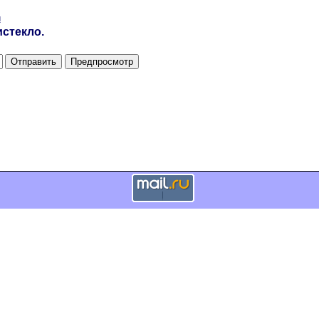
и
стекло.