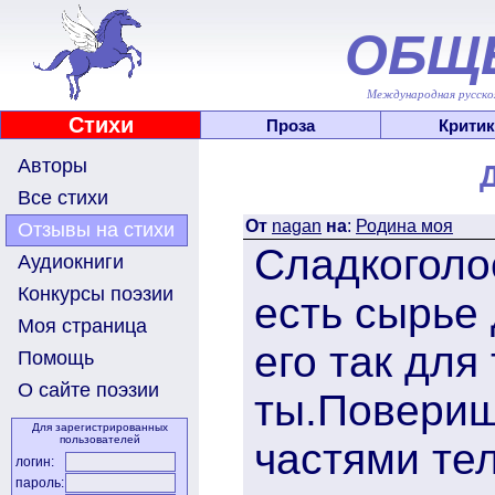
ОБЩ
Международная русскоя
Стихи
Проза
Критик
Авторы
Все стихи
От
nagan
на
:
Родина моя
Отзывы на стихи
Сладкоголо
Аудиокниги
Конкурсы поэзии
есть сырье
Моя страница
его так для
Помощь
О сайте поэзии
ты.Повериш
Для зарегистрированных
пользователей
частями тел
логин:
пароль: