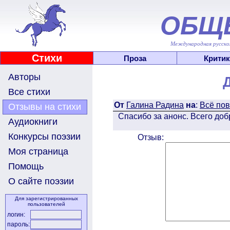
ОБЩ
Международная русскоя
Стихи
Проза
Критик
Авторы
Все стихи
От
Галина Радина
на
:
Всё пов
Отзывы на стихи
Спасибо за анонс. Всего доб
Аудиокниги
Конкурсы поэзии
Отзыв:
Моя страница
Помощь
О сайте поэзии
Для зарегистрированных
пользователей
логин:
пароль: