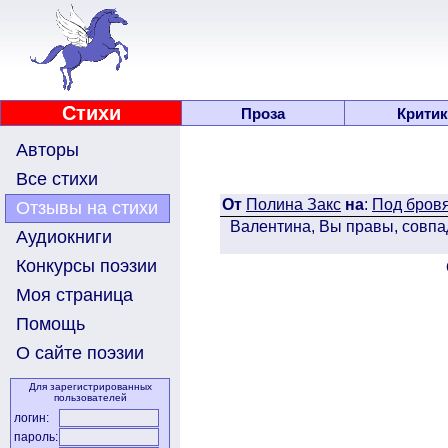
Стихи
Проза
Критик
Авторы
Все стихи
От
Полина Закс
на
:
Под бровя
Отзывы на стихи
Валентина, Вы правы, совпа
Аудиокниги
Конкурсы поэзии
Моя страница
Помощь
О сайте поэзии
Для зарегистрированных
пользователей
логин:
пароль: