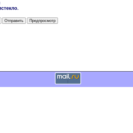
и
стекло.