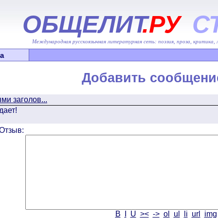
ОБЩЕЛИТ
.РУ
С
Международная русскоязычная литературная сеть: поэзия, проза, критика,
а
Добавить сообщени
ми заголов...
дает!
Отзыв:
B
I
U
><
->
ol
ul
li
url
img