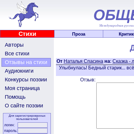
ОБЩ
Международная русскоя
Стихи
Проза
Критик
Авторы
Все стихи
От
Наталья Спасина
на
:
Cказка - л
Отзывы на стихи
Улыбнулась! Бедный старик... в
Аудиокниги
Конкурсы поэзии
Отзыв:
Моя страница
Помощь
О сайте поэзии
Для зарегистрированных
пользователей
логин:
пароль: