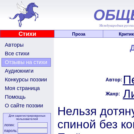
ОБЩ
Международная русскоя
Стихи
Проза
Критик
Авторы
Все стихи
Отзывы на стихи
Аудиокниги
П
Конкурсы поэзии
Автор:
Моя страница
Л
Жанр:
Помощь
О сайте поэзии
Нельзя дотяну
Для зарегистрированных
пользователей
спиной без к
логин:
пароль: