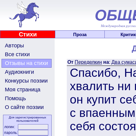
ОБЩ
Международная русскоя
Стихи
Проза
Критик
Авторы
Все стихи
От
Переделкин
на
:
Два сумасш
Отзывы на стихи
Спасибо, Н
Аудиокниги
Конкурсы поэзии
хвалить ни 
Моя страница
он купит с
Помощь
О сайте поэзии
с впаенным
Для зарегистрированных
пользователей
себя состоя
логин:
пароль: