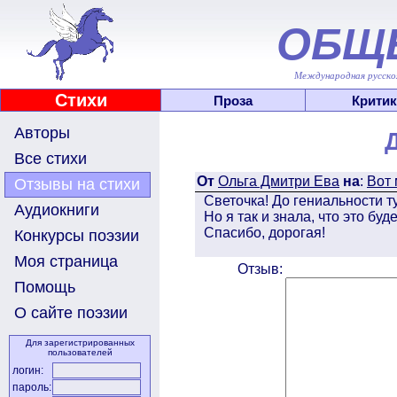
ОБЩ
Международная русскоя
Стихи
Проза
Критик
Авторы
Все стихи
От
Ольга Дмитри Ева
на
:
Вот 
Отзывы на стихи
Светочка! До гениальности ту
Аудиокниги
Но я так и знала, что это буд
Спасибо, дорогая!
Конкурсы поэзии
Моя страница
Отзыв:
Помощь
О сайте поэзии
Для зарегистрированных
пользователей
логин:
пароль: