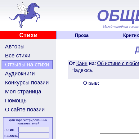
ОБЩ
Международная русскоя
Стихи
Проза
Критик
Авторы
Все стихи
От
Каин
на
:
Об истине с любо
Отзывы на стихи
Надеюсь.
Аудиокниги
Конкурсы поэзии
Отзыв:
Моя страница
Помощь
О сайте поэзии
Для зарегистрированных
пользователей
логин:
пароль: