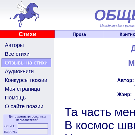
ОБЩ
Международная русскоя
Стихи
Проза
Критик
Авторы
Все стихи
М
Отзывы на стихи
Аудиокниги
Конкурсы поэзии
Автор:
Моя страница
Жанр:
Помощь
О сайте поэзии
Та часть мен
Для зарегистрированных
пользователей
В космос шв
логин:
пароль: