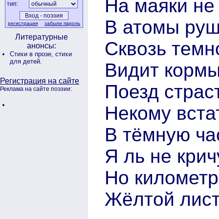
На маяки не
тип:
В атомы руш
регистрация
забыли пароль
Литературные
Сквозь темн
анонсы:
Стихи в прозе,
стихи
для детей.
Видит кормы
Регистрация на сайте
Поезд страст
Реклама на сайте поэзии:
Некому встат
В тёмную час
Я ль не крич
Но километ
Жёлтой лист