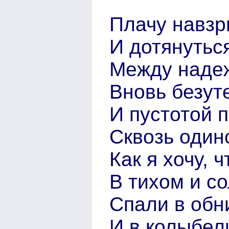
Плачу навзр
И дотянутьс
Между наде
Вновь безут
И пустотой 
Сквозь один
Как я хочу, 
В тихом и с
Спали в обн
И в колыбел