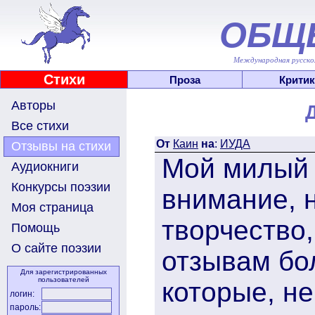
ОБЩ
Международная русскоя
Стихи
Проза
Критик
Авторы
Все стихи
От
Каин
на
:
ИУДА
Отзывы на стихи
Мой милый 
Аудиокниги
Конкурсы поэзии
внимание, н
Моя страница
творчество,
Помощь
О сайте поэзии
отзывам бо
Для зарегистрированных
пользователей
которые, не
логин:
пароль: