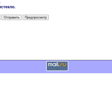
и
стекло.