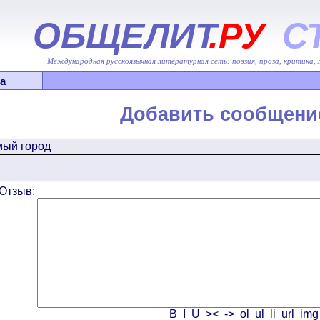
ОБЩЕЛИТ
.РУ
С
Международная русскоязычная литературная сеть: поэзия, проза, критика,
а
Добавить сообщени
ый город
Отзыв:
B
I
U
><
->
ol
ul
li
url
img