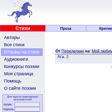
Стихи
Проза
Критик
Авторы
Все стихи
От
Переделкин
на
:
Мой любим
Отзывы на стихи
Ага. :)
Аудиокниги
Конкурсы поэзии
Моя страница
Помощь
О сайте поэзии
Для зарегистрированных
пользователей
логин:
пароль: