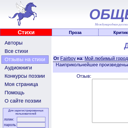
ОБЩ
Международная русскоя
Стихи
Проза
Критик
Авторы
Все стихи
От
Fairboy
на
:
Мой любимый город
Отзывы на стихи
Наиприкольнейшее произведеньиц
Аудиокниги
Конкурсы поэзии
Отзыв:
Моя страница
Помощь
О сайте поэзии
Для зарегистрированных
пользователей
логин:
пароль: