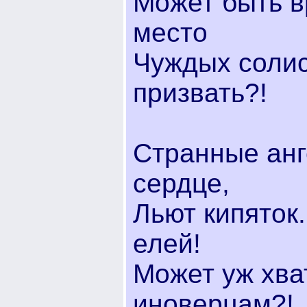
Может быть в
место
Чуждых солис
призвать?!
Странные анг
сердце,
Льют кипяток.
елей!
Может уж хва
иноверцам?!