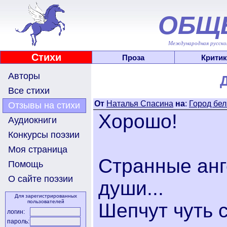
ОБЩ
Международная русскоя
Стихи
Проза
Критик
Авторы
Все стихи
От
Наталья Спасина
на
:
Город бел
Отзывы на стихи
Хорошо!
Аудиокниги
Конкурсы поэзии
Моя страница
Странные ан
Помощь
О сайте поэзии
души...
Для зарегистрированных
пользователей
Шепчут чуть 
логин:
пароль: