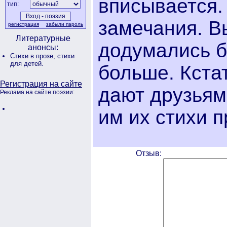
вписывается.
тип:
замечания. В
регистрация
забыли пароль
Литературные
додумались б
анонсы:
Стихи в прозе,
стихи
для детей.
больше. Кста
Регистрация на сайте
дают друзьям
Реклама на сайте поэзии:
им их стихи п
Отзыв: