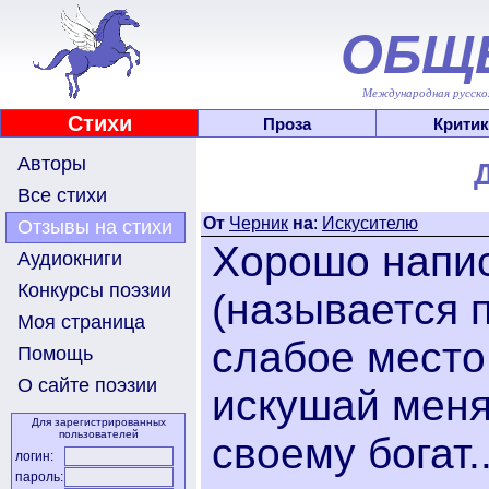
ОБЩ
Международная русскоя
Стихи
Проза
Критик
Авторы
Все стихи
От
Черник
на
:
Искусителю
Отзывы на стихи
Хорошо напис
Аудиокниги
Конкурсы поэзии
(называется 
Моя страница
слабое место.
Помощь
О сайте поэзии
искушай меня
Для зарегистрированных
пользователей
своему богат.
логин:
пароль: