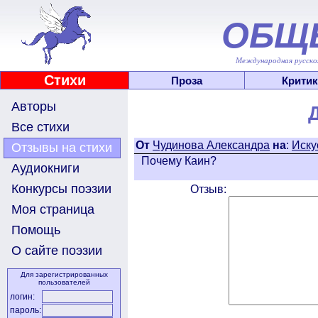
ОБЩ
Международная русскоя
Стихи
Проза
Критик
Авторы
Все стихи
От
Чудинова Александра
на
:
Иску
Отзывы на стихи
Почему Каин?
Аудиокниги
Конкурсы поэзии
Отзыв:
Моя страница
Помощь
О сайте поэзии
Для зарегистрированных
пользователей
логин:
пароль: