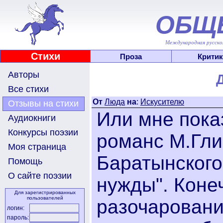
ОБЩ
Международная русскоя
Стихи
Проза
Критик
Авторы
Все стихи
От
Люда
на
:
Искусителю
Отзывы на стихи
Или мне пока
Аудиокниги
Конкурсы поэзии
романс М.Гли
Моя страница
Баратынского
Помощь
О сайте поэзии
нужды". Коне
Для зарегистрированных
пользователей
разочарование
логин:
пароль: