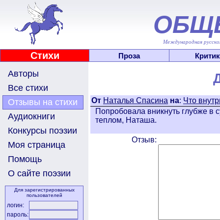
ОБЩ
Международная русскоя
Стихи
Проза
Критик
Авторы
Все стихи
От
Наталья Спасина
на
:
Что внутр
Отзывы на стихи
Попробовала вникнуть глубже в с
Аудиокниги
теплом, Наташа.
Конкурсы поэзии
Отзыв:
Моя страница
Помощь
О сайте поэзии
Для зарегистрированных
пользователей
логин:
пароль: