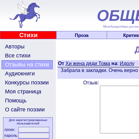
ОБЩ
Международная русскоя
Стихи
Проза
Критик
Авторы
Все стихи
От
Хи жена дяди Тома
на
:
Идолу
Отзывы на стихи
Забрала в закладки. Очень верно 
Аудиокниги
Конкурсы поэзии
Отзыв:
Моя страница
Помощь
О сайте поэзии
Для зарегистрированных
пользователей
логин:
пароль: