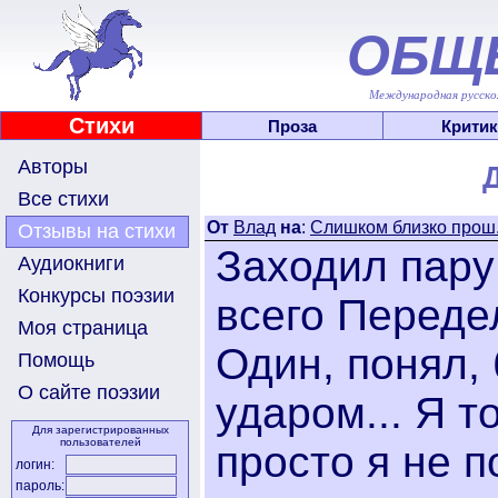
ОБЩ
Международная русскоя
Стихи
Проза
Критик
Авторы
Все стихи
От
Влад
на
:
Слишком близко прош.
Отзывы на стихи
Заходил пару
Аудиокниги
Конкурсы поэзии
всего Передел
Моя страница
Один, понял, 
Помощь
О сайте поэзии
ударом... Я т
Для зарегистрированных
пользователей
просто я не п
логин:
пароль: