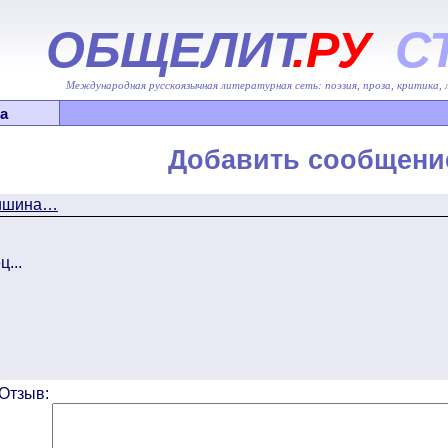
ОБЩЕЛИТ
.РУ
С
Международная русскоязычная литературная сеть: поэзия, проза, критика,
а
Добавить сообщени
Тишина…
...
Отзыв: