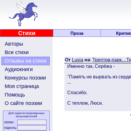
Стихи
Проза
Критик
Авторы
Все стихи
От
Lusia
на
:
Трептов-парк…
Отзывы на стихи
Именно так, Серёжа -
Аудиокниги
"Память не вырвать из сердец
Конкурсы поэзии
...
Моя страница
Спасибо.
Помощь
О сайте поэзии
С теплом, Люси.
Для зарегистрированных
пользователей
логин:
пароль: