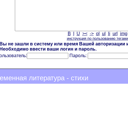
B
I
U
><
->
ol
ul
li
url
img
инструкция по пользованию тегам
Вы не зашли в систему или время Вашей авторизации и
Необходимо ввести ваши логин и пароль.
ользователь:
Пароль:
еменная литература - стихи