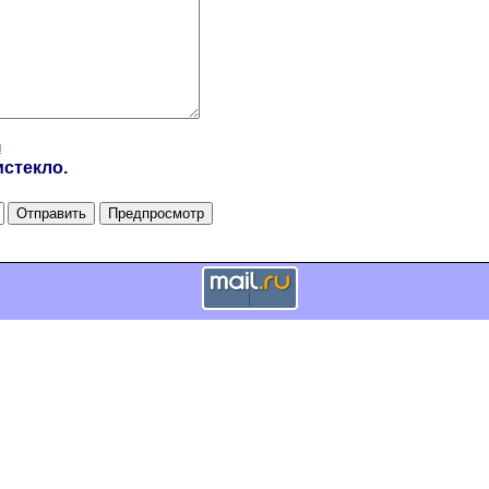
и
стекло.