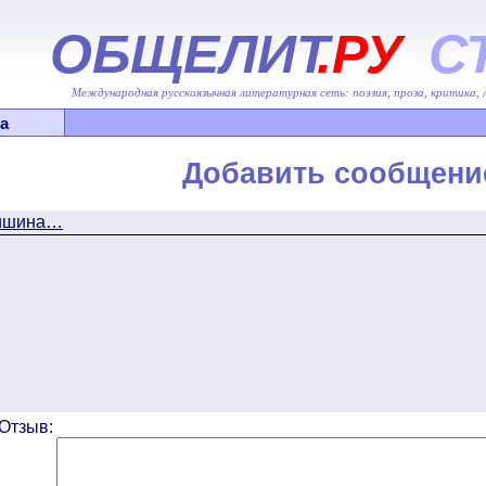
ОБЩЕЛИТ
.РУ
С
Международная русскоязычная литературная сеть: поэзия, проза, критика,
а
Добавить сообщени
Тишина…
Отзыв: