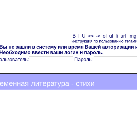
B
I
U
><
->
ol
ul
li
url
img
инструкция по пользованию тегам
Вы не зашли в систему или время Вашей авторизации и
Необходимо ввести ваши логин и пароль.
ользователь:
Пароль:
еменная литература - стихи