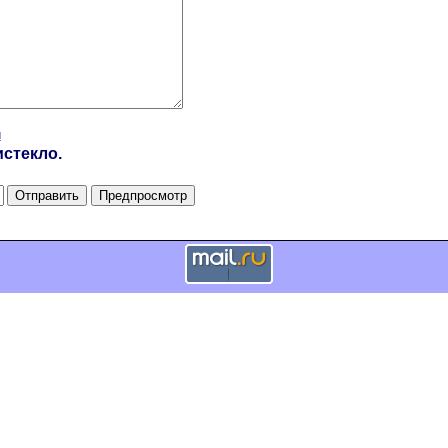
и
стекло.