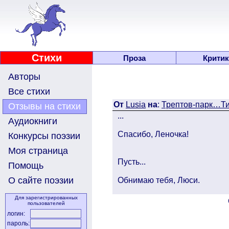
Стихи
Проза
Критик
Авторы
Все стихи
От
Lusia
на
:
Трептов-парк…
Отзывы на стихи
...
Аудиокниги
Спасибо, Леночка!
Конкурсы поэзии
Моя страница
Пусть...
Помощь
О сайте поэзии
Обнимаю тебя, Люси.
Для зарегистрированных
пользователей
логин:
пароль: