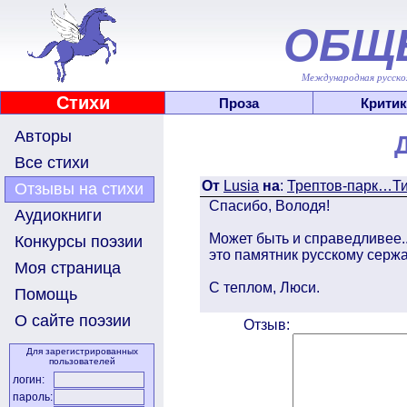
ОБЩ
Международная русскоя
Стихи
Проза
Критик
Авторы
Все стихи
От
Lusia
на
:
Трептов-парк…
Отзывы на стихи
Спасибо, Володя!
Аудиокниги
Может быть и справедливее..
Конкурсы поэзии
это памятник русскому серж
Моя страница
С теплом, Люси.
Помощь
О сайте поэзии
Отзыв:
Для зарегистрированных
пользователей
логин:
пароль: