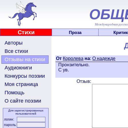
ОБЩ
Международная русскоя
Стихи
Проза
Критик
Авторы
Все стихи
От
Королева
на
:
О надежде
Отзывы на стихи
Пронзительно.
Аудиокниги
С ув.
Конкурсы поэзии
Отзыв:
Моя страница
Помощь
О сайте поэзии
Для зарегистрированных
пользователей
логин:
пароль: