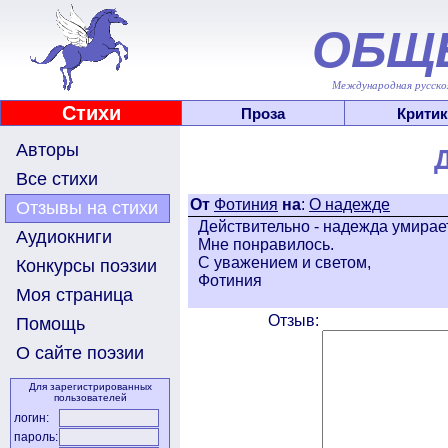
ОБЩ
Международная русскоя
Стихи
Проза
Критик
Авторы
Все стихи
От
Фотиния
на
:
О надежде
Отзывы на стихи
Действительно - надежда умирае
Аудиокниги
Мне понравилось.
С уважением и светом,
Конкурсы поэзии
Фотиния
Моя страница
Отзыв:
Помощь
О сайте поэзии
Для зарегистрированных
пользователей
логин:
пароль: