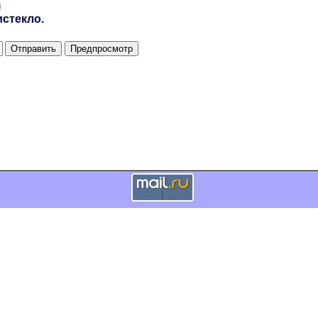
и
стекло.