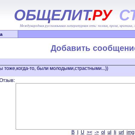
ОБЩЕЛИТ
.РУ
С
Международная русскоязычная литературная сеть: поэзия, проза, критика,
а
Добавить сообщени
ы тоже,когда-то, были молодыми,страстными...))
Отзыв:
B
I
U
><
->
ol
ul
li
url
img