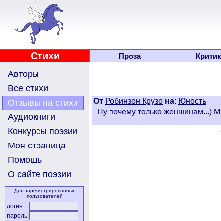
Стихи
Проза
Критик
Авторы
Все стихи
От
Робинзон Крузо
на
:
Юность
Отзывы на стихи
Ну почему только женщинам...) М
Аудиокниги
Конкурсы поэзии
Моя страница
Помощь
О сайте поэзии
Для зарегистрированных
пользователей
логин:
пароль: