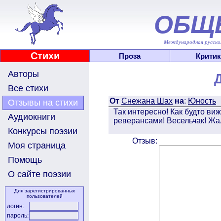
ОБЩ
Международная русскоя
Стихи
Проза
Критик
Авторы
Все стихи
От
Снежана Шах
на
:
Юность
Отзывы на стихи
Так интересно! Как будто в
Аудиокниги
реверансами! Весельчак! Жал
Конкурсы поэзии
Отзыв:
Моя страница
Помощь
О сайте поэзии
Для зарегистрированных
пользователей
логин:
пароль: