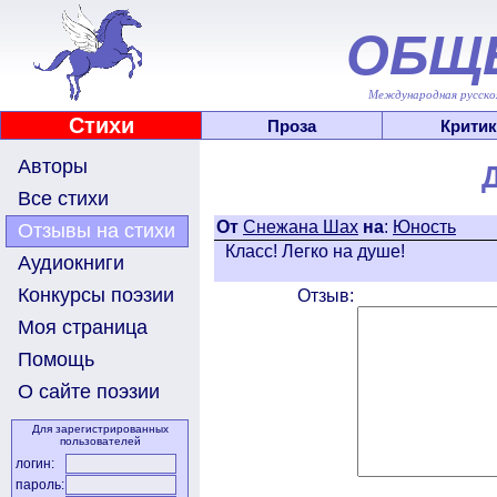
ОБЩ
Международная русскоя
Стихи
Проза
Критик
Авторы
Все стихи
От
Снежана Шах
на
:
Юность
Отзывы на стихи
Класс! Легко на душе!
Аудиокниги
Конкурсы поэзии
Отзыв:
Моя страница
Помощь
О сайте поэзии
Для зарегистрированных
пользователей
логин:
пароль: