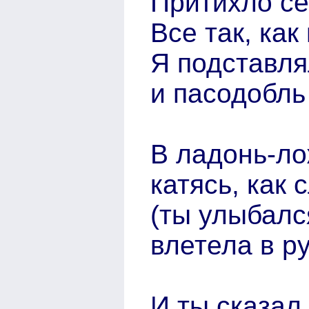
Притихло се
Все так, как
Я подставля
и пасодобль
В ладонь-ло
катясь, как
(ты улыбалс
влетела в р
И ты сказал,