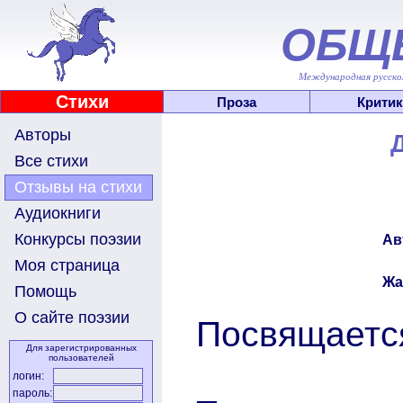
ОБЩ
Международная русскоя
Стихи
Проза
Критик
Авторы
Все стихи
Отзывы на стихи
Аудиокниги
Конкурсы поэзии
Ав
Моя страница
Жа
Помощь
О сайте поэзии
Посвящаетс
Для зарегистрированных
пользователей
логин:
пароль: