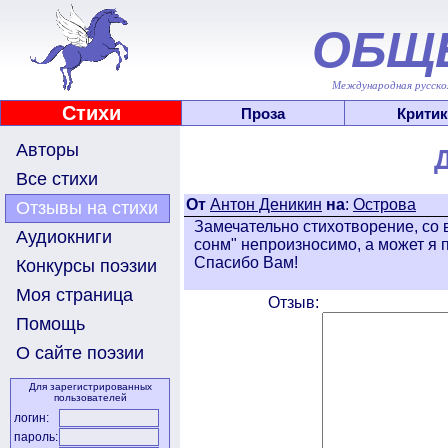
ОБЩ
Международная русскоя
Стихи
Проза
Критик
Авторы
Все стихи
От
Антон Деникин
на
:
Острова
Отзывы на стихи
Замечательно стихотворение, со 
Аудиокниги
сонм" непроизносимо, а может я 
Спасибо Вам!
Конкурсы поэзии
Моя страница
Отзыв:
Помощь
О сайте поэзии
Для зарегистрированных
пользователей
логин:
пароль: