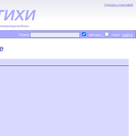
Сделать стартовой
ТИХИ
 литературоведение.
Поиск
автора |
текст
е