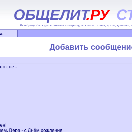
ОБЩЕЛИТ
.РУ
С
Международная русскоязычная литературная сеть: поэзия, проза, критика,
а
Добавить сообщени
во сне -
ен!
ем, Вера - с Днём рождения!