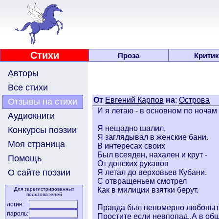
Стихи
Проза
Критик
Авторы
Все стихи
От
Евгений Карпов
на
:
Острова
Отзывы на стихи
И я летаю - в основном по ночам 
Аудиокниги
Я нещадно шалил,
Конкурсы поэзии
Я заглядывал в женские бани.
Моя страница
В интересах своих
Был всеяден, нахален и крут -
Помощь
От донских рукавов
О сайте поэзии
Я летал до верховьев Кубани.
С отвращеньем смотрел
Как в милиции взятки берут.
Для зарегистрированных
пользователей
логин:
Правда был непомерно любопыт
пароль:
Простите если невпопад..А в общ