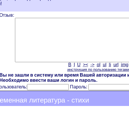
!
Отзыв:
B
I
U
><
->
ol
ul
li
url
img
инструкция по пользованию тегам
Вы не зашли в систему или время Вашей авторизации и
Необходимо ввести ваши логин и пароль.
ользователь:
Пароль:
еменная литература - стихи