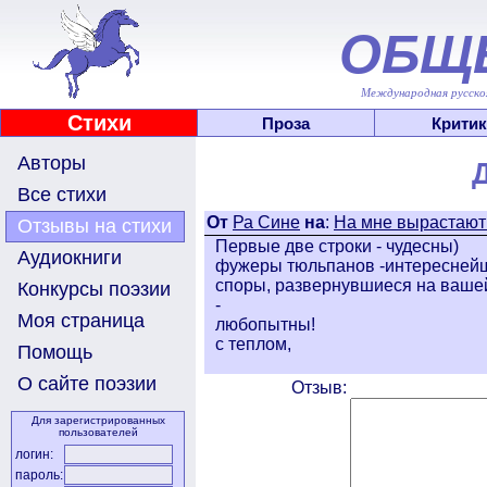
ОБЩ
Международная русскоя
Стихи
Проза
Критик
Авторы
Все стихи
От
Ра Сине
на
:
На мне вырастают 
Отзывы на стихи
Первые две строки - чудесны)
Аудиокниги
фужеры тюльпанов -интереснейш
споры, развернувшиеся на ваше
Конкурсы поэзии
-
Моя страница
любопытны!
с теплом,
Помощь
О сайте поэзии
Отзыв:
Для зарегистрированных
пользователей
логин:
пароль: