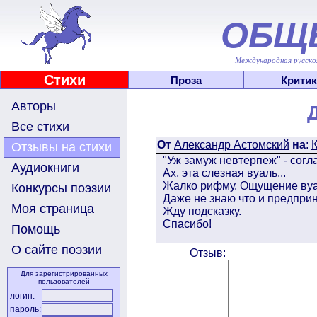
ОБЩ
Международная русскоя
Стихи
Проза
Критик
Авторы
Все стихи
От
Александр Астомский
на
:
К
Отзывы на стихи
"Уж замуж невтерпеж" - согл
Аудиокниги
Ах, эта слезная вуаль...
Жалко рифму. Ощущение вуал
Конкурсы поэзии
Даже не знаю что и предприн
Моя страница
Жду подсказку.
Спасибо!
Помощь
О сайте поэзии
Отзыв:
Для зарегистрированных
пользователей
логин:
пароль: