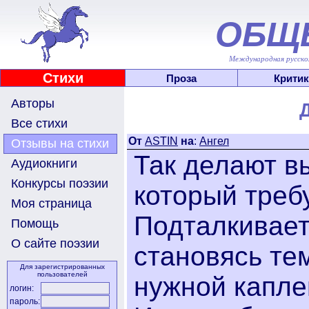
ОБЩ
Международная русскоя
Стихи
Проза
Критик
Авторы
Все стихи
От
ASTIN
на
:
Ангел
Отзывы на стихи
Так делают в
Аудиокниги
Конкурсы поэзии
который требу
Моя страница
Подталкивает 
Помощь
О сайте поэзии
становясь те
Для зарегистрированных
пользователей
нужной каплей
логин:
пароль: