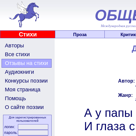
ОБЩ
Международная русскоя
Стихи
Проза
Критик
Авторы
Все стихи
Отзывы на стихи
Аудиокниги
Конкурсы поэзии
Автор:
Моя страница
Жанр:
Помощь
О сайте поэзии
А у папы
Для зарегистрированных
пользователей
И глаза 
логин:
пароль: