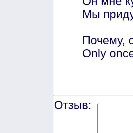
Он мне к
Мы приду
Почему, 
Only onc
Отзыв: