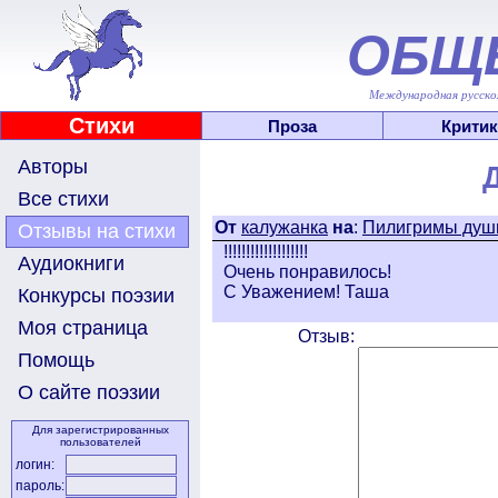
ОБЩ
Международная русскоя
Стихи
Проза
Критик
Авторы
Все стихи
От
калужанка
на
:
Пилигримы душ
Отзывы на стихи
!!!!!!!!!!!!!!!!!!!
Аудиокниги
Очень понравилось!
С Уважением! Таша
Конкурсы поэзии
Моя страница
Отзыв:
Помощь
О сайте поэзии
Для зарегистрированных
пользователей
логин:
пароль: