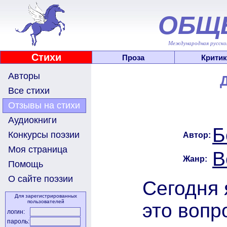
ОБЩ
Международная русскоя
Стихи
Проза
Критик
Авторы
Все стихи
Отзывы на стихи
Аудиокниги
Б
Конкурсы поэзии
Автор:
Моя страница
В
Жанр:
Помощь
О сайте поэзии
Сегодня 
Для зарегистрированных
пользователей
это вопр
логин:
пароль: