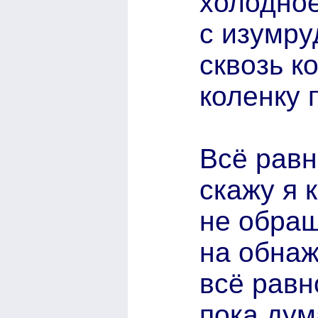
холодно
с изумру
сквозь к
коленку 
Всё равн
скажу я 
не обра
на обнаж
всё равн
пока дум