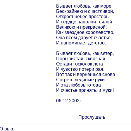
Бывает любовь, как море,
Бескрайнею и счастливой,
Откроет небес просторы
И сердце наполнит силой
Великою и прекрасной,
Как звёздное королевство,
Она всем дарует счастье,
И напоминает детство.
Бывает любовь, как ветер,
Порывистая, сквозная,
Оставит осколок лета
И чувство потери рая.
Вот так и вернёшься снова
Согреть ледяные руки…
И эта любовь готова
И счастье принять, и муки!
06.12.2002г.
Прослушать
Отзыв: