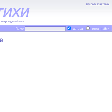
Сделать стартовой
ТИХИ
 литературоведение.
Поиск
автора |
текст
е