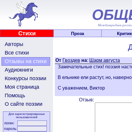
ОБЩ
Международная русскоя
Стихи
Проза
Критик
Авторы
Все стихи
От
Гвоздев
на
:
Шарм августа
Отзывы на стихи
Замечательные стих! поэзия нас
Аудиокниги
В ельнике ели растут, но, наверно,
Конкурсы поэзии
Моя страница
С уважением, Виктор
Помощь
Отзыв:
О сайте поэзии
Для зарегистрированных
пользователей
логин:
пароль: