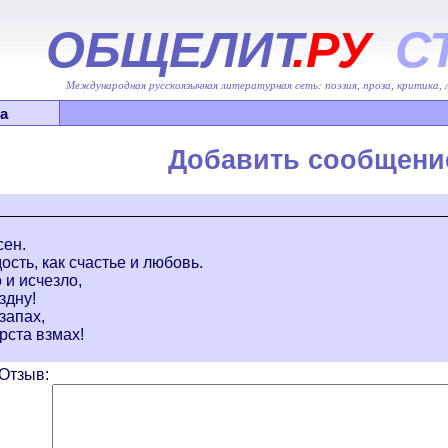
ОБЩЕЛИТ
.РУ
С
Международная русскоязычная литературная сеть: поэзия, проза, критика,
а
Добавить сообщени
сен.
ость, как счастье и любовь.
 и исчезло,
здну!
запах,
ста взмах!
Отзыв: