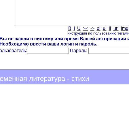
B
I
U
><
->
ol
ul
li
url
img
инструкция по пользованию тегам
Вы не зашли в систему или время Вашей авторизации и
Необходимо ввести ваши логин и пароль.
ользователь:
Пароль:
еменная литература - стихи