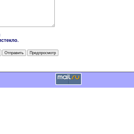
и
стекло.