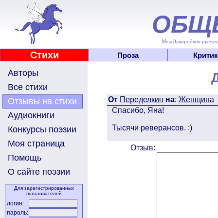
ОБЩ
Международная русскоя
Стихи
Проза
Критик
Авторы
Все стихи
От
Переделкин
на
:
Женщина
Отзывы на стихи
Спасибо, Яна!
Аудиокниги
Тысячи реверансов. :)
Конкурсы поэзии
Моя страница
Отзыв:
Помощь
О сайте поэзии
Для зарегистрированных
пользователей
логин:
пароль: