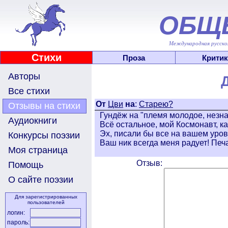
ОБЩ
Международная русскоя
Стихи
Проза
Критик
Авторы
Все стихи
От
Цви
на
:
Старею?
Отзывы на стихи
Гундёж на "племя молодое, незна
Аудиокниги
Всё остальное, мой Космонавт, ка
Эх, писали бы все на вашем уровн
Конкурсы поэзии
Ваш ник всегда меня радует! Печ
Моя страница
Отзыв:
Помощь
О сайте поэзии
Для зарегистрированных
пользователей
логин:
пароль: