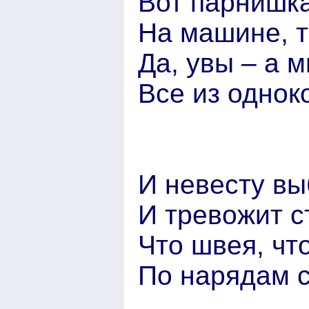
Вот парнишка
На машине, т
Да, увы – а м
Все из однок
И невесту вы
И тревожит с
Что швея, чт
По нарядам с