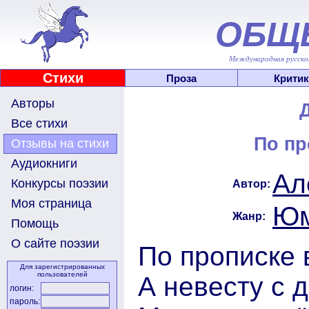
ОБЩ
Международная русскоя
Стихи
Проза
Критик
Авторы
Все стихи
По пр
Отзывы на стихи
Аудиокниги
Ал
Конкурсы поэзии
Автор:
Моя страница
Юм
Жанр:
Помощь
О сайте поэзии
По прописке 
Для зарегистрированных
пользователей
А невесту с 
логин:
пароль: