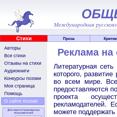
ОБЩ
Международная русскоязы
Стихи
Проза
Критик
Авторы
Реклама на 
Все стихи
Отзывы на стихи
Литературная сеть
Аудиокниги
которого, развитие
Конкурсы поэзии
во всем мире. Все
Моя страница
предоставляются п
Помощь
проекта осущес
О сайте поэзии
рекламодателей. Е
можете поддержать е
Для зарегистрированных
пользователей